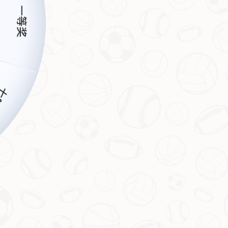
空间！
由分析含蓄如下⤵最切记：