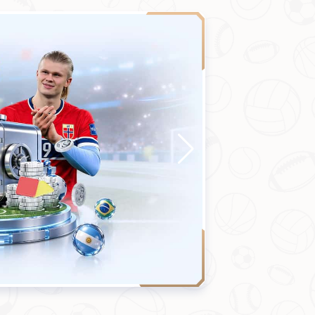
公司简介
体