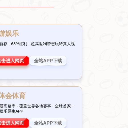
当前位置：
首页
>
新闻中心
，Nip晋级决赛压力巨大！
名中国战队
4AM的表现引发了广泛讨论
。他们在单
没能成功吃鸡（夺冠）。与此同时，欧洲豪强NIP抓
事分析、选手发挥及关键因素剖析这一事件。
眼发挥获得总计58分。然而，在几场本可能有绝佳