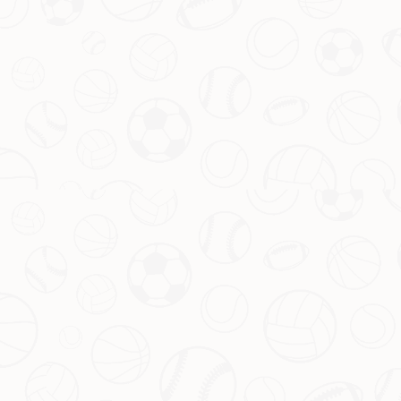
钱多活少！德天空：22岁维尔茨心仪拜仁成首选下家
 赵心童气场独特，三个细节展现世锦赛冠军风范