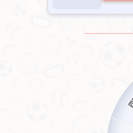
吃鸡机会的
段被对方反
这种结局并
成绩，他们
"抽象
所谓“抽象
梭于敌人密
难发现，这
彩；若败，
然而我们不
下一轮紧张
闪光点
尽管错过了
团体协调配
个人Mic