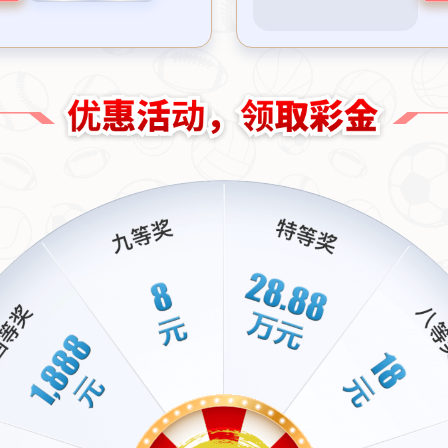
关键对抗中，他们接连出现了一些令人捉摸不透的小失误。例如
噬。这些看似细微的问题导致他们距离赢下整场比赛始终差了半
不常见，因为通常积分累积到一定程度时，一个团队往往能够更
依旧止步于此。这背后隐藏的不仅是竞技水平的问题，还包括临
操作"中的得与失
操作”，通常用来形容颇具迷惑性但效果欠佳、甚至自封死路的
集区，却由于少许犹豫没能快速突破；同时，也有类似载具驾驶
样独特且意图深远的平台思维虽让观众欣赏到大胆冒险，但实际
则跌入低谷——这也是高端赛事魅力之所在
。
能忽略的是，这种打法同样展示出一种无畏精神——而这样的风
竞逐来说，更稳健合理化处理将成为必须课题，否则未来机会恐
：全方位复盘行值得正视？
几次完美收官的大好时机，但不可否认的是，本次积分排行榜仍
合方面进步明显，根据数据统计显示，在第二环至第四环期间平
ro技术天花板持续提升；尤其是一段
快速突击逆袭
里数秒拿下两处