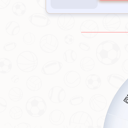
本场比赛，
就利用一次
了球队整体
峰。
二、拉菲尼
除了莱万的
巴萨锁定胜
应对。可以
三、战术分
这场比赛的
了对手防线
控球率上不
尤其是在换