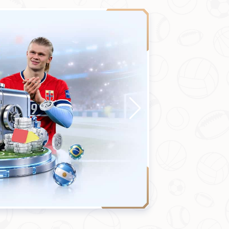
公司简介
体