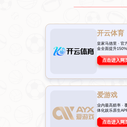
新闻中心
新闻中心
企业新闻
引言：巴萨
行业资讯
在最近的欧
的一场狂欢
在欧冠赛场
一、莱万火