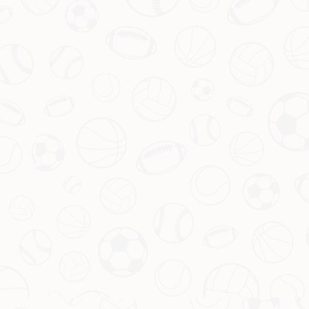
析可以看出，这场4比0的大胜不仅是一场比赛的结果，更是巴
英雄主义，还是
拉菲尼亚
的全能表现，亦或是哈维的战术智慧，
C7娱乐模拟器试玩APP下载 - C7C7网页版登录入口
帕瓦尔：欧冠决赛失利仍挥之不去，心中难平
 林加德新征程：罗马诺透露即将加盟K联赛首尔俱乐部，回顾西汉姆遗憾