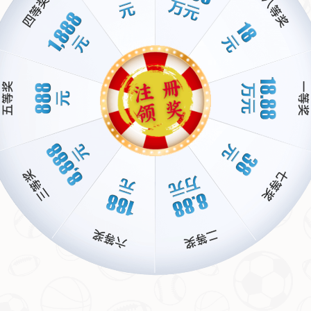
值得注意的是，近年来，包括凯塞多与麦卡利斯特等明
星都从这里走向更大舞台，而俱乐部通过合理搭配小投
入高回报方式稳步成长。因此，有消息称，不少分析师
对此观点保持看好，并认为此举既符合球队传统策略思
维，同时也呼之欲出强化整体化核心理念方向需求。
案例解析：青年才俊“助推器”如何发挥作用
打造长期成功模式通常离不开未雨绸缪规划人才梯队；
而近期类似操作中不少案例如哈弗茹斯早至勒沃创新整
合经验便很好诠释标杆论证简真理道理：
参考网站：
赏金大对决模拟器在线免费试玩入口-PG电
子游戏官网 Wild Bounty Showdown
上一篇：【英超】埃兰加反戈一击，诺丁
汉森林主场1比0力克曼联
下一篇： 德甲五月最佳之争，六大巨星
谁能称王