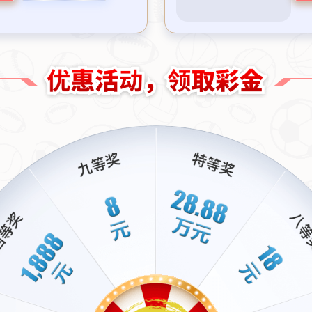
锦赛的赛场上，每一局都充满了不确定性，而赵心童在面对实力
第一阶段结束后，他便以微弱优势领先，而进入第二阶段后，赵
准远台进攻和细腻的防守策略，让对手难以找到突破口。尤其是
的冷静与专注。
是，赵心童在比赛中的
心理调整能力
尤为突出。面对雷佩凡的反
大将之风，正是他能够在
斯诺克世锦赛
这一顶级赛事中脱颖而出
析：关键局面的掌控
的较量中，有几局比赛堪称经典。例如在第12局，赵心童在一
数，更是在气势上压制了对手。这一杆不仅体现了他的技术功底
图通过安全球战术拖延节奏，但显然无法阻挡赵心童的手感火热