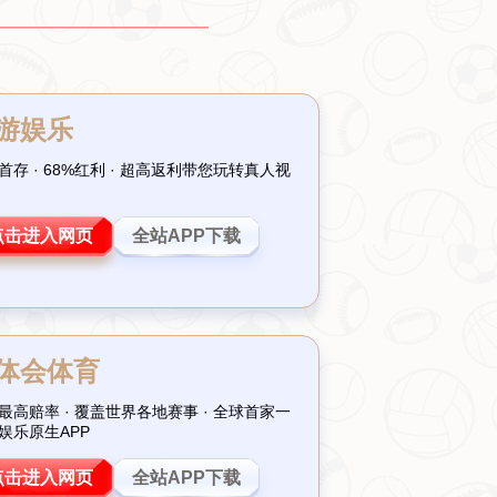
当前位置：
首页
>
新闻中心
0-6占据优势对阵雷佩凡
而中国选手赵心童的表现无疑成为赛场上的焦点。在
现出惊人的竞技状态和心理素质。这不仅是中国斯
，分析赵心童的优势所在以及他对比赛的掌控力，