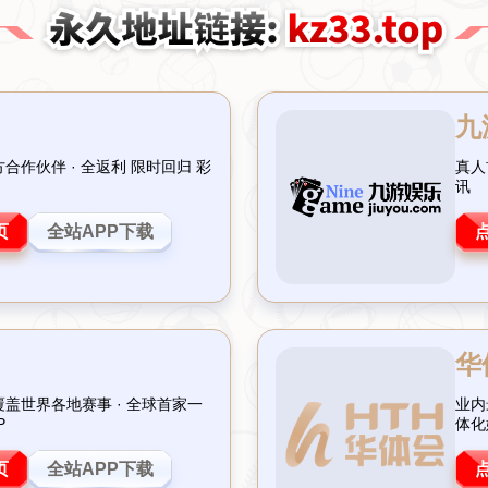
斯诺克世锦赛第二轮：赵心童第二阶段以1
新星闪耀斯诺克世锦赛舞台
克爱好者的瞩目下，2023年斯诺克世锦赛正如火如荼地进行，
雷佩凡的比赛中，赵心童在第二阶段以
10-6
的比分暂时领先，展
，也让无数粉丝对他的后续表现充满期待。本文将围绕这场比赛
一场精彩的赛事解读。
势表现：技术与心态并重