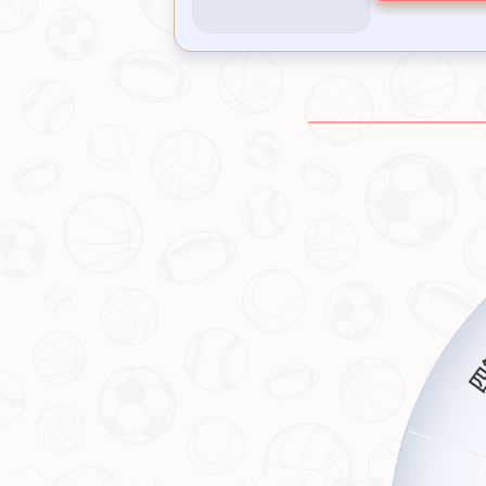
在斯诺克世
的心态。在
6
。他的精
他在压力下
值得一提的
优势。这种
比赛亮点解
在第二阶段
仅赢得了分
虽然也曾试