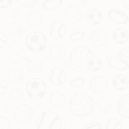
此外，赵心
80%
，这样
案例分析：
回顾赵心童
在2021
挥，也并非
对比他与雷
事中被视为
未来展望：
随着比赛进
满变数的运
专注和稳定
同时，这场
表现无疑为
合作站点：