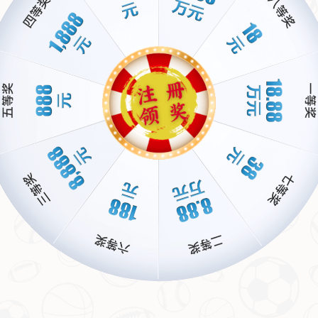
上大放异彩。这样的讲述，让观众不仅仅关注比赛结
果，更感受到足球背后的
人文关怀
。正是这种细腻的视
角，让“老梁”这个名字成为了无数球迷心中的符号。
经典案例：2010年南非世界杯的深刻印象
如果要挑出老梁关于World Cup最令人难忘的评论，2010
年的南非赛事绝对是一个绕不过去的节点。那一年，西
班牙队凭借精湛的传控战术最终捧杯，而老梁在节目中
对这场比赛的分析让人拍案叫绝。他不仅详细拆解了西
班牙队的“Tiki-Taka”战术，还结合历史背景谈到这支球
队如何从昔日的失意者蜕变为世界冠军。他的语言生动
而富有感染力，甚至让一些原本不懂球的观众也开始关
注起了这项运动。通过这种方式，
老梁的世界杯经历
不
仅仅是个人记忆，更成为了一代人共同的文化符号。
从球迷到传播者的角色转变
对于很多粉丝来说，老梁不仅是他们了解World Cup的一
个窗口，更是一位陪伴他们成长的朋友。从最初单纯地
为自己喜欢的球队呐喊助威，到后来用自己的声音传递
比赛的激情，他的每一次解说都充满了真情实感。尤其
是在面对一些争议判罚或意外结果时，他总能以客观中